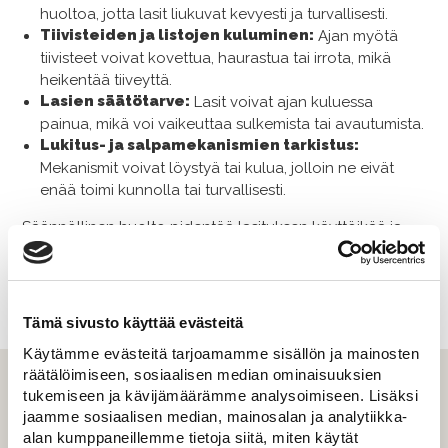
huoltoa, jotta lasit liukuvat kevyesti ja turvallisesti.
Tiivisteiden ja listojen kuluminen
:
Ajan myötä
tiivisteet voivat kovettua, haurastua tai irrota, mikä
heikentää tiiveyttä.
Lasien säätötarve:
Lasit voivat ajan kuluessa
painua, mikä voi vaikeuttaa sulkemista tai avautumista.
Lukitus- ja salpamekanismien tarkistus:
Mekanismit voivat löystyä tai kulua, jolloin ne eivät
enää toimi kunnolla tai turvallisesti.
Säännöllinen huolto pidentää lasituksen käyttöikää ja
varmistaa, että käyttö on vaivatonta. Lisäksi puhdas ja
huollettu lasitus säilyttää kauniin ulkonäön, mikä
vaikuttaa viihtyvyyteen.
Tämä sivusto käyttää evästeitä
Käytämme evästeitä tarjoamamme sisällön ja mainosten
räätälöimiseen, sosiaalisen median ominaisuuksien
tukemiseen ja kävijämäärämme analysoimiseen. Lisäksi
jaamme sosiaalisen median, mainosalan ja analytiikka-
alan kumppaneillemme tietoja siitä, miten käytät