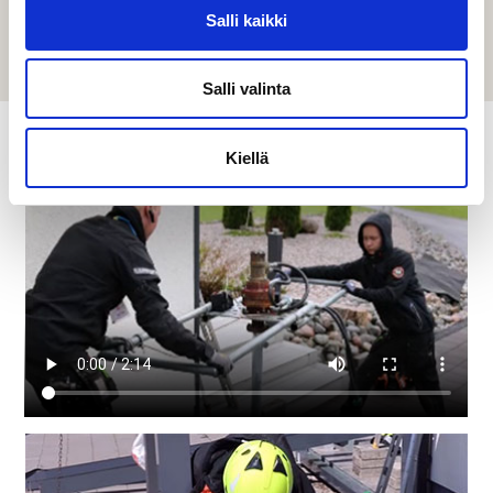
Mahdolliset lisätarvikkeet, kuten uudet osat yms. ja
Salli kaikki
lisätyöt laskutamme erikseen. Lisätyöt 70€/h.
Salli valinta
Kiellä