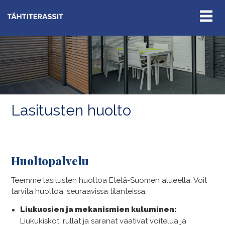
Lasitusten huolto
Huoltopalvelu
Teemme lasitusten huoltoa Etelä-Suomen alueella. Voit
tarvita huoltoa, seuraavissa tilanteissa:
Liukuosien ja mekanismien kuluminen
:
Liukukiskot, rullat ja saranat vaativat voitelua ja