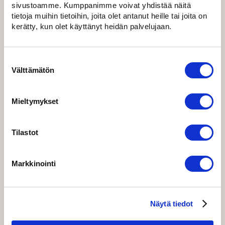
Pääkaupunkiseutu
sivustoamme. Kumppanimme voivat yhdistää näitä
tietoja muihin tietoihin, joita olet antanut heille tai joita on
Huoltomaksu 235 €
kerätty, kun olet käyttänyt heidän palvelujaan.
Sisältää pientarvikkeet
30 minuuttia työtä
Suostumuksen
Matkakulut
valinta
Välttämätön
Mahdolliset lisätarvikkeet, kuten uudet osat yms. ja
lisätyöt laskutamme erikseen. Lisätyöt 70€/h.
Mieltymykset
Tilastot
Lahden alue
Markkinointi
Huoltomaksu 165 €
Sisältää pientarvikkeet
30 minuuttia työtä
Näytä tiedot
Matkakulut