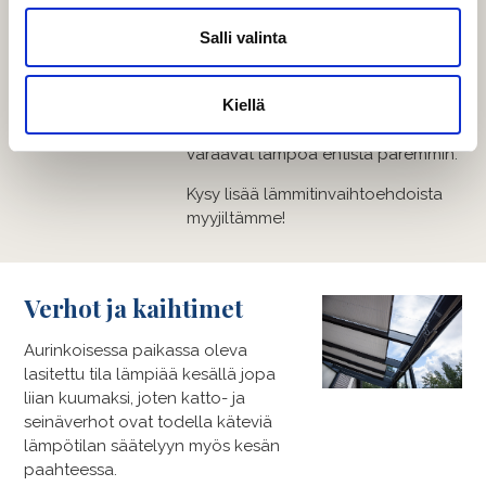
iloa. Lämmittimellä voi lämmittää
terassin käytettäväksi milloin vain,
Salli valinta
kun sen avulla terassin saa
nopeasti lämpimäksi illalliselle tai
Kiellä
muuhun oleiluun. Lisäksi saatavilla
on myös lämpölasittuksia, jotka
varaavat lämpöä entistä paremmin.
Kysy lisää lämmitinvaihtoehdoista
myyjiltämme!
Verhot ja kaihtimet
Aurinkoisessa paikassa oleva
lasitettu tila lämpiää kesällä jopa
liian kuumaksi, joten katto- ja
seinäverhot ovat todella käteviä
lämpötilan säätelyyn myös kesän
paahteessa.