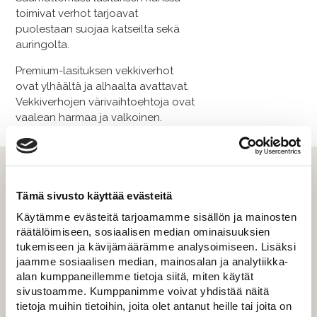
toimivat verhot tarjoavat
puolestaan suojaa katseilta sekä
auringolta.
Premium-​lasituksen vekkiverhot
ovat ylhäältä ja alhaalta avattavat.
Vekkiverhojen värivaihtoehtoja ovat
vaalean harmaa ja valkoinen.
Parvekelasitukset
Tämä sivusto käyttää evästeitä
Parvekelasitukset toteutetaan
Käytämme evästeitä tarjoamamme sisällön ja mainosten
haluamallasi tavalla. Olemassa
räätälöimiseen, sosiaalisen median ominaisuuksien
olevaa kaidetta voidaan hyödyntää
tukemiseen ja kävijämäärämme analysoimiseen. Lisäksi
ja lasittaa auki jäävä osa.
jaamme sosiaalisen median, mainosalan ja analytiikka-
Vaihtoehtoisesti teemme myös
alan kumppaneillemme tietoja siitä, miten käytät
uusia kaiteta lasista tai puusta,
sivustoamme. Kumppanimme voivat yhdistää näitä
jonka päälle voidaan asentaa
tietoja muihin tietoihin, joita olet antanut heille tai joita on
lasitukset. Parvekelaseja on sivuun