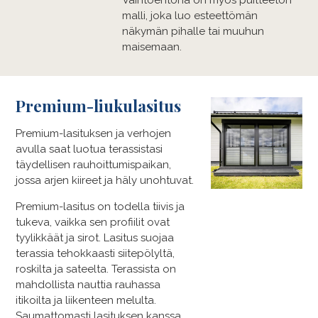
malli, joka luo esteettömän
näkymän pihalle tai muuhun
maisemaan.
Premium-liukulasitus
Premium-​lasituksen ja verhojen
avulla saat luotua terassistasi
täydellisen rauhoittumispaikan,
jossa arjen kiireet ja häly unohtuvat.
Premium-​lasitus on todella tiivis ja
tukeva, vaikka sen profiilit ovat
tyylikkäät ja sirot. Lasitus suojaa
terassia tehokkaasti siitepölyltä,
roskilta ja sateelta. Terassista on
mahdollista nauttia rauhassa
itikoilta ja liikenteen melulta.
Saumattomasti lasituksen kanssa