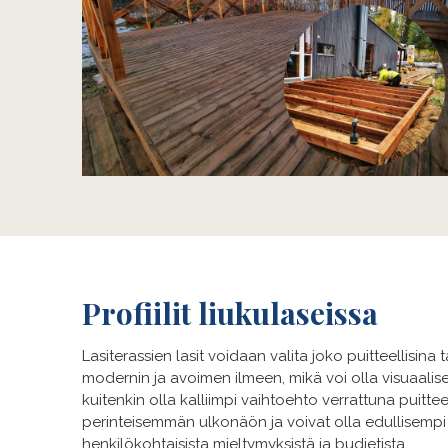
Profiilit liukulaseissa
Lasiterassien lasit voidaan valita joko puitteellisina
modernin ja avoimen ilmeen, mikä voi olla visuaalisest
kuitenkin olla kalliimpi vaihtoehto verrattuna puitteellis
perinteisemmän ulkonäön ja voivat olla edullisempi va
henkilökohtaisista mieltymyksistä ja budjetista.