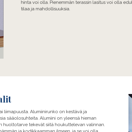
hinta voi olla. Pienemmän terassin lasitus voi olla e
tilaa ja mahdollisuuksia.
lit
ai liimapuusta. Alumiinirunko on kestävä ja
isia sääolosuhteita. Alumiini on yleensä hieman
n huoltotarve tekevät siitä houkuttelevan valinnan.
imämmän ja kodikkaamman ilmeen, ja se voi olla