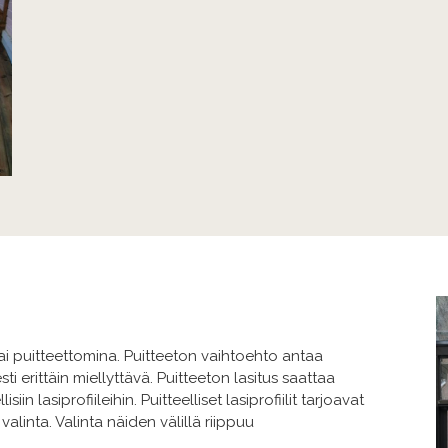
 tai puitteettomina. Puitteeton vaihtoehto antaa
i erittäin miellyttävä. Puitteeton lasitus saattaa
iin lasiprofiileihin. Puitteelliset lasiprofiilit tarjoavat
linta. Valinta näiden välillä riippuu