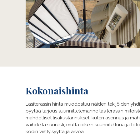
Kokonaishinta
Lasiterassin hinta muodostuu näiden tekijöiden yhdi
pyytää tarjous suunnittelemanne lasiterassin mitois
mahdolliset lisäkustannukset, kuten asennus ja mahdo
vaihdella suuresti, mutta oikein suunniteltuna ja tot
kodin viihtyisyyttä ja arvoa.