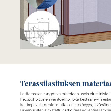
Terassilasituksen materiaa
Lasiterassien rungot valmistetaan usein alumiinista t
helppohoitoinen vaihtoehto, joka kestää hyvin erila
kalliimpi vaihtoehto, mutta sen kestävyys ja vähäine
Liimapuusta valmistettu runko taas voi antaa lämp